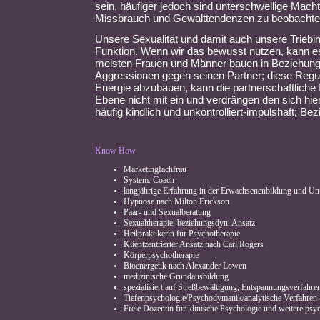
sein, häufiger jedoch sind unterschwellige Mac
Missbrauch und Gewalttendenzen zu beobachte
Unsere Sexualität und damit auch unsere Triebi
Funktion. Wenn wir das bewusst nutzen, kann es 
meisten Frauen und Männer bauen in Beziehung
Aggressionen gegen seinen Partner; diese Regun
Energie abzubauen, kann die partnerschaftliche I
Ebene nicht mit ein und verdrängen den sich hie
häufig kindlich und unkontrolliert-impulshaft;
Know How
Marketingfachfrau
System. Coach
langjährige Erfahrung in der Erwachsenenbildung und Un
Hypnose nach Milton Erickson
Paar- und Sexualberatung
Sexualtherapie, beziehungsdyn. Ansatz
Heilpraktikerin für Psychotherapie
Klientzentrierter Ansatz nach Carl Rogers
Körperpsychotherapie
Bioenergetik nach Alexander Lowen
medizinische Grundausbildung
spezialisiert auf Streßbewältigung, Entspannungsverfahre
Tiefenpsychologie/Psychodymanik/analytische Verfahren
Freie Dozentin für klinische Psychologie und weitere psy