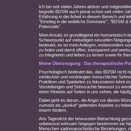
Ich bin seit vielen Jahren aktiver und mitgestal
begreife BDSM auch privat schon seit vielen Jah
Erfahrung in der Arbeit in diesem Bereich und l
"Einstieg in die weibliche Dominanz", "BDSM &
Potenzials".
Mein Ansatz ist grundlegend ein humanistisch-t
Schwerpunkt auf vielseitigen sexuellen Neigung
bedeutet, es ist mein Anliegen, insbesondere 
zu holen und damit offen, transparent und wertsc
zu integrieren und lieben zu lernen sowie ihr the
Meine Überzeugung: Das therapeutische Pote
Psychologisch bedeutet das, das BDSM nicht nur
verdeckter und verdrängter menschlicher Sehnsü
Praktiken und Spielarten zu fokussieren lohnt e
Vorstellungen und Sehnsüchte bewusst zu werde
einen Hinweis auf Seiten in uns sehen, die häufig
Dabei geht es darum, die Angst vor diesen Wün
zumeist als „dunkel“ geltenden Aspekte zu heben
enorm fördern.
Ans Tageslicht der bewussten Betrachtung gezog
unbewusst wirksam hingegen bestimmen sie häufi
Menschen sadomasochistische Beziehungen, ohne