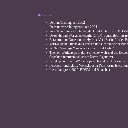
Referenzen
DominaTraining seit 2002
Domina Ausbildungstage seit 2004
viele Jahre bundesweite Tätigkeit und Leiterin von BD
Dozentin und Workshopleiterin für SM-Stammtisch-Gru
Beraterin und Dozentin bei Hydra e.V. in Berlin für den
Vortrag beim Arbeitskreis Frauen und Gesundheit in Bo
WDR-Reportage “Gefesselt in Lack und Leder”
Themen-Workshops in der Schwelle7 während der Explo
Coaching international tätiger Escort-Agenturen
Bondage und Latex-Workshops während der Latextrem-E
Femdom- und Klinik-Workshops in Paris, organisiert vo
Liebeskongress 2020, BDSM und Sexualität