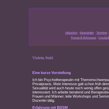
Aktuelles
-
Newsletter
-
Termine
Portrait & Referenzen
-
Geschich
Violetta Stahl
Eine kurze Vorstellung
Ich bin Psychotherapeutin mit Themenschwerpunk
Privatpraxis. Mein Interesse galt schon früh d
Sexualität wird auch heute noch wenig offen ge
interessiert. Ich arbeite beratend und therapeut
Frauen und Männer; leite Workshops und Semina
Dozentin tätig.
Erfahrung mit BDSM